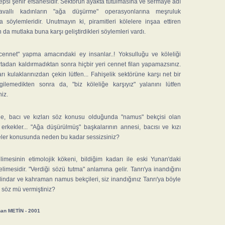
epsi şehir efsanesidir. Sektörün ayakta tutulmasına ve sermaye adı
zavallı kadınların "ağa düşürme" operasyonlarına meşruluk
 söylemleridir. Unutmayın ki, piramitleri kölelere inşaa ettiren
n da mutlaka buna karşı geliştirdikleri söylemleri vardı.
cennet" yapma amacındaki ey insanlar..! Yoksulluğu ve köleliği
rtadan kaldırmadıktan sonra hiçbir yeri cennet filan yapamazsınız.
ı kulaklarınızdan çekin lütfen... Fahişelik sektörüne karşı net bir
gilemedikten sonra da, "biz köleliğe karşıyız" yalanını lütfen
iz.
e, bacı ve kızları söz konusu olduğunda "namus" bekçisi olan
rkekler... "Ağa düşürülmüş" başkalarının annesi, bacısı ve kızı
eler konusunda neden bu kadar sessizsiniz?
imesinin etimolojik kökeni, bildiğim kadarı ile eski Yunan'daki
limesidir. "Verdiği sözü tutma" anlamına gelir. Tanrı'ya inandığını
indar ve kahraman namus bekçileri, siz inandığınız Tanrı'ya böyle
r söz mü vermiştiniz?
han METİN - 2001