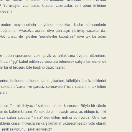
? Yürüyüşler yapmazlar, kitaplar yazmazlar, yeri göğü birbirine
; neden?
 neden meyhanelerin aleyhinde oldukları kadar kârhanelerin
değildirler. Ayasofya açılsın diye gün aşırı yürüyüş yaparlar da,
et ruhsatı ile işletilen "genelevler kapatılsın" diye tek bir adım
er neden sporcunun zeki, çevik ve ahlaklısına övgüler düzerken,
fından "işçi" kabul edilen ve sigortası ödenerek çalıştırılan genel ev
çin bir el broşürü bile bastırıp dağıtmazlar.
lerine, bellerine, dillerine sahip çıkarken, köleliğin tüm özelliklerini
sektörün "zavallı ve çaresiz sermayeleri" için, sazlarının tek teline
zlar?
imse, "bu bir ihtiyaçtır" şeklinde cümle kurmasın. Böyle bir cümle
n de kalbini kırarım. Yemek de bir ihtiyaçtır ama, aç olduğu için iki
lava çalan çocuğa "hırsız" demekten imtina etmiyoruz. Öyle ise
klerin cinsel ihtiyaçlarını karşılamanın vazgeçilmez bir yolu olarak
işelik sektörünü işaret ediyoruz?