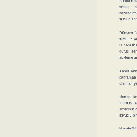
Bunların h
verilen 
kazandırma
firavunları
Dünyayı "
tümü ile o
O pamuklar
duruş ser
söylemeyin
Kendi ann
kahraman e
olan fahiş
Namus kel
"nomus" ke
söyleyen d
ikiyüzlü bi
Mustafa Or