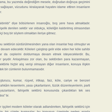
ır ama, bu yazımda değindiğim mesele, doğrudan doğruya geçimini
e sağlayan, vücudunu kiralayarak hayatını idame ettiren insanların
r.
aldırıldı" diye böbürlenen insanoğlu, boş yere hava atmaktadır.
şelik denilen sektör var oldukça, köleliğin kaldırılmış olmasından
içi boş bir söylem olmaktan ileriye gitmez.
 bu sektörün sürdürülmesinden yana olan insanlar hep olmuştur ve
devam edecektir. Köleleri çalıştırıp gelir elde eden her köle sahibi
lar da ceplerini doldurmaya devam etmek isteyeceklerdir. Bu,
bir şeydir. Anlaşılması zor olan, bu sektörden para kazanmayan,
ektörle hiçbir alış verişi olmayan diğer insanların, konuya ilişkin
 tek bir cümlenin bulunmamasıdır.
uşturucu, kumar, rüşvet, irtikap, faiz, köle, cariye ve benzeri
ahkâm kesenlerin, yasa çıkartanların, tüzük düzenleyenlerin, parti
yazanların, fahişelik sektörü konusunda çıkardıkları tek ses
ss" tır.
r işçileri modern köleler olarak adlandırırken, fahişelik sektörü için
in bir cümle kurmazlar, bu konunun üzerinde neden ısrarla