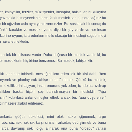
r, kalaycılar, terziler, müzisyenler, kasaplar, bakkallar, hukukçular
yazmakla bitmeyecek binlerce farklı meslek sahibi, soracağınız bu
 bir ağızdan asla aynı yanıtı vermezler. Bu, şaşılacak bir sonuç da
Çünkü karakter ve meslek uyumu diye bir şey vardır ve her insan
kterine uygun, icra ederken mutlu olacağı bir mesleği seçebilmeyi
 hayal etmektedir.
n tek bir istisnası vardır. Daha doğrusu bir meslek vardır ki, bu
er mesleklerin hiç birine benzemez. Bu meslek, fahişeliktir.
ık tarihinde fahişelik mesleğini icra eden tek bir kişi dahi, "ben
isteyerek ve planlayarak fahişe oldum" demez. Çünkü bu meslek,
üm özelliklerini taşıyan, insan onurunu yok eden, içinde acı, ızdırap
zlikten başka hiçbir şey barındırmayan bir meslektir. "Ağa
ini" kolaylaştıranlar olmuştur elbet; ancak bu, "ağa düşürenler"
bir mazeret kabul edilemez.
lumlarda göğüs dekoltesi, mini etek, sakız çiğnemek, argo
 göz süzmek, sık sık karşı cinsten arkadaş değiştirmek ve buna
larca davranış şekli ölçü alınarak ona buna "orospu" yaftası