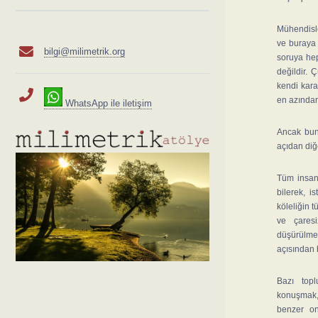
Mühendisle
ve buraya 
bilgi@milimetrik.org
soruya hep
değildir. 
kendi kara
en azından
WhatsApp ile iletişim
Ancak bunu
açıdan diğ
Tüm insanl
bilerek, 
köleliğin t
ve çaresi
düşürülmes
açısından 
Bazı top
konuşmak,
benzer on