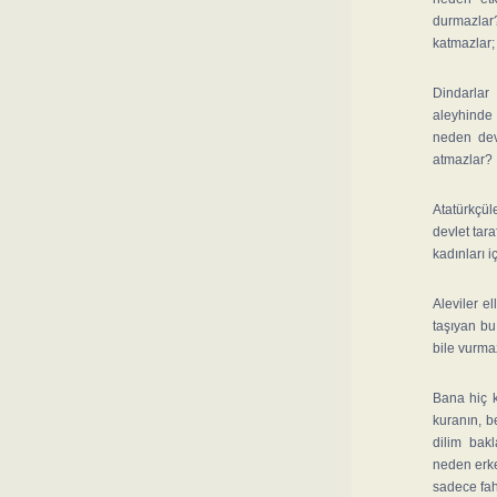
durmazlar
katmazlar
Dindarlar
aleyhinde 
neden devl
atmazlar?
Atatürkçül
devlet tara
kadınları i
Aleviler el
taşıyan bu 
bile vurma
Bana hiç k
kuranın, be
dilim bak
neden erke
sadece fah