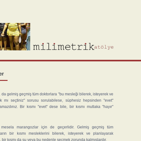
er
 da gelmiş geçmiş tüm doktorlara "bu mesleği bilerek, isteyerek ve
ak mı seçtiniz" sorusu sorulabilese, süphesiz hepsinden "evet"
lamazdınız. Bir kısmı "evet" dese bile, bir kısmı mutlaka "hayır"
 mesela marangozlar için de geçerlidir. Gelmiş geçmiş tüm
arın bir kısmı mesleklerini bilerek, isteyerek ve planlayarak
 bir kısmı da şu veya bu nedenle seçmek zorunda kalmışlardır.