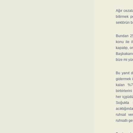
Ağır cezal
bitirmek 
sektörün b
Bundan 25
konu ile i
kapatıp, o
Başbakanın
bize mi yü
Bu yanıt d
gidermek i
kalan %7
birbirlerin
her içgüdü
Soğukta 
acıktığın
ruhsat ver
ruhsatlı g