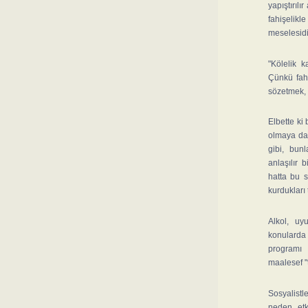
yapıştırıl
fahişelikl
meselesidi
"Kölelik k
Çünkü fahi
sözetmek, 
Elbette ki
olmaya da 
gibi, bun
anlaşılır 
hatta bu s
kurdukları
Alkol, uy
konularda 
programı 
maalesef "tı
Sosyalistle
neden etk