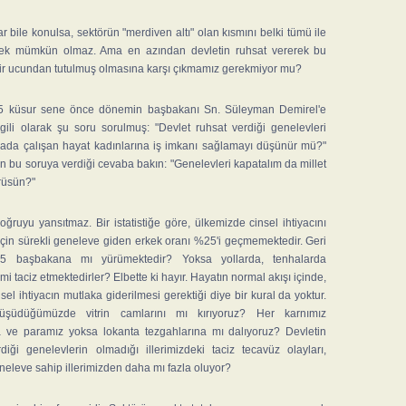
ar bile konulsa, sektörün "merdiven altı" olan kısmını belki tümü ile
pek mümkün olmaz. Ama en azından devletin ruhsat vererek bu
ir ucundan tutulmuş olmasına karşı çıkmamız gerekmiyor mu?
 küsur sene önce dönemin başbakanı Sn. Süleyman Demirel'e
lgili olarak şu soru sorulmuş: "Devlet ruhsat verdiği genelevleri
rada çalışan hayat kadınlarına iş imkanı sağlamayı düşünür mü?"
 bu soruya verdiği cevaba bakın: "Genelevleri kapatalım da millet
rüsün?"
oğruyu yansıtmaz. Bir istatistiğe göre, ülkemizde cinsel ihtiyacını
çin sürekli geneleve giden erkek oranı %25'i geçmemektedir. Geri
5 başbakana mı yürümektedir? Yoksa yollarda, tenhalarda
i mi taciz etmektedirler? Elbette ki hayır. Hayatın normal akışı içinde,
sel ihtiyacın mutlaka giderilmesi gerektiği diye bir kural da yoktur.
üşüdüğümüzde vitrin camlarını mı kırıyoruz? Her karnımız
da ve paramız yoksa lokanta tezgahlarına mı dalıyoruz? Devletin
diği genelevlerin olmadığı illerimizdeki taciz tecavüz olayları,
eneleve sahip illerimizden daha mı fazla oluyor?