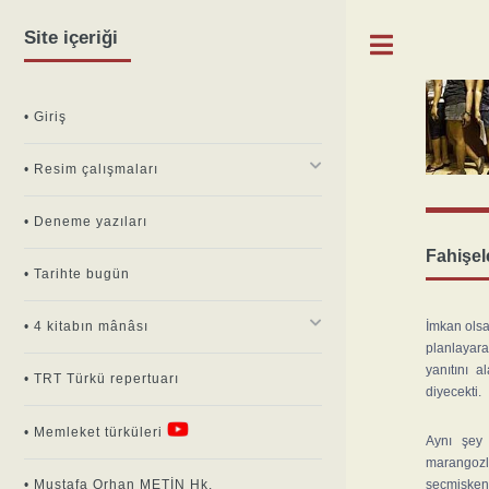
Site içeriği
Toggle
• Giriş
• Resim çalışmaları
• Deneme yazıları
Fahişel
• Tarihte bugün
• 4 kitabın mânâsı
İmkan olsa
planlayar
yanıtını a
• TRT Türkü repertuarı
diyecekti.
• Memleket türküleri
Aynı şey
marangozl
seçmişken,
• Mustafa Orhan METİN Hk.