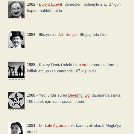
1982 -
Bülent Ecevit
, demeçleri nedeniyle 2 ay 27 gün
hapse mahkûm oldu.
1984 -
Illüzyonist
Zati Sungur
, 86 yaşında öldü.
1988 -
Kuzey Denizi’ndeki bir
petrol
arama platformu
infilak etti, çıkan yangında 167 kişi öldü.
1988 -
Yedi yıldır süren
Devrimci Sol
davasında savcı,
180 sanık için idam cezası istedi.
1991 -
Dr. Lale Aytaman
, ilk kadın vali olarak Muğla’ya
atandı.