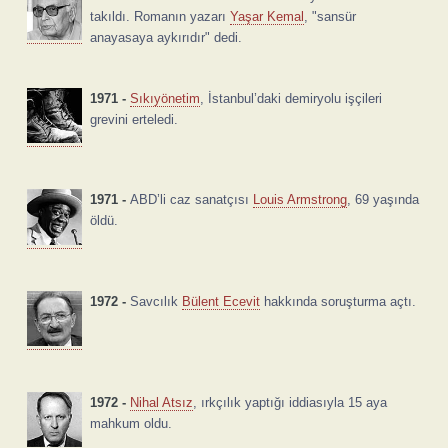
takıldı. Romanın yazarı
Yaşar Kemal
, "sansür
anayasaya aykırıdır" dedi.
1971 -
Sıkıyönetim
, İstanbul’daki demiryolu işçileri
grevini erteledi.
1971 -
ABD’li caz sanatçısı
Louis Armstrong
, 69 yaşında
öldü.
1972 -
Savcılık
Bülent Ecevit
hakkında soruşturma açtı.
1972 -
Nihal Atsız
, ırkçılık yaptığı iddiasıyla 15 aya
mahkum oldu.