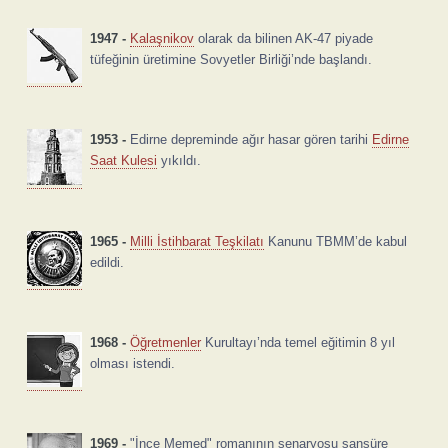
1947 -
Kalaşnikov
olarak da bilinen AK-47 piyade
tüfeğinin üretimine Sovyetler Birliği’nde başlandı.
1953 -
Edirne depreminde ağır hasar gören tarihi
Edirne
Saat Kulesi
yıkıldı.
1965 -
Milli İstihbarat Teşkilatı
Kanunu TBMM’de kabul
edildi.
1968 -
Öğretmenler
Kurultayı’nda temel eğitimin 8 yıl
olması istendi.
1969 -
"İnce Memed" romanının senaryosu sansüre