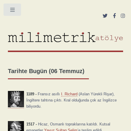
Toggle
Tarihte Bugün (06 Temmuz)
1189 -
Fransız asıllı
I. Richard
(Aslan Yürekli Rişar),
İngiltere tahtına çıktı. Kral olduğunda çok az İngilizce
biliyordu.
1517 -
Hicaz, Osmanlı topraklarına katıldı. Kutsal
emanetler
Yavuz Sultan Selim
’e teslim edildi.